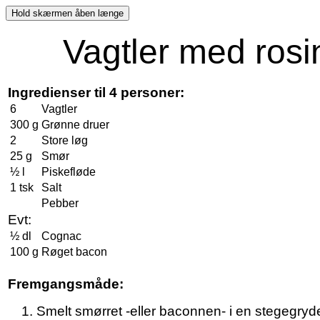
Vagtler med rosin
Ingredienser til 4 personer:
6
Vagtler
300 g
Grønne druer
2
Store løg
25 g
Smør
½ l
Piskefløde
1 tsk
Salt
Pebber
Evt:
½ dl
Cognac
100 g
Røget bacon
Fremgangsmåde:
Smelt smørret -eller baconnen- i en stegegryd