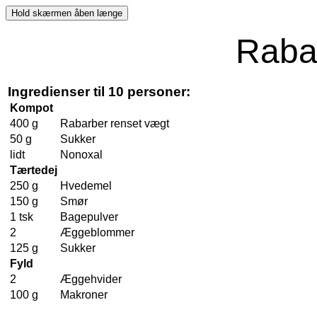
Raba
Ingredienser til 10 personer:
Kompot
400 g
Rabarber renset vægt
50 g
Sukker
lidt
Nonoxal
Tærtedej
250 g
Hvedemel
150 g
Smør
1 tsk
Bagepulver
2
Æggeblommer
125 g
Sukker
Fyld
2
Æggehvider
100 g
Makroner