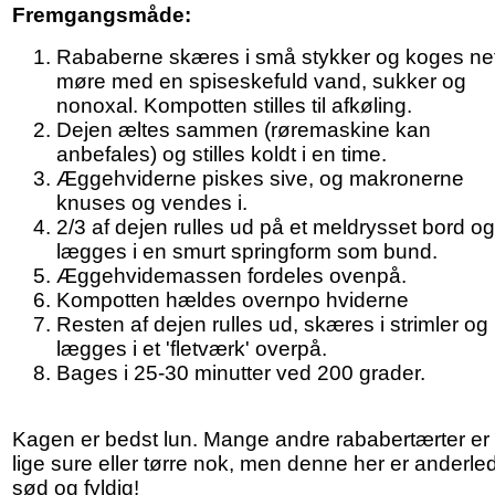
Fremgangsmåde:
Rababerne skæres i små stykker og koges ne
møre med en spiseskefuld vand, sukker og
nonoxal. Kompotten stilles til afkøling.
Dejen æltes sammen (røremaskine kan
anbefales) og stilles koldt i en time.
Æggehviderne piskes sive, og makronerne
knuses og vendes i.
2/3 af dejen rulles ud på et meldrysset bord og
lægges i en smurt springform som bund.
Æggehvidemassen fordeles ovenpå.
Kompotten hældes overnpo hviderne
Resten af dejen rulles ud, skæres i strimler og
lægges i et 'fletværk' overpå.
Bages i 25-30 minutter ved 200 grader.
Kagen er bedst lun. Mange andre rababertærter er
lige sure eller tørre nok, men denne her er anderle
sød og fyldig!