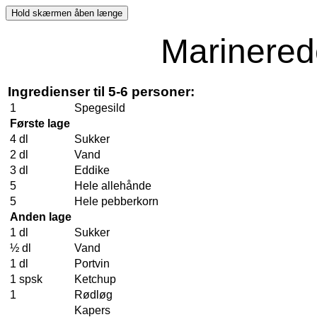
Marinerede
Ingredienser til 5-6 personer:
1
Spegesild
Første lage
4 dl
Sukker
2 dl
Vand
3 dl
Eddike
5
Hele allehånde
5
Hele pebberkorn
Anden lage
1 dl
Sukker
½ dl
Vand
1 dl
Portvin
1 spsk
Ketchup
1
Rødløg
Kapers