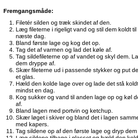
Fremgangsmåde:
Filetér silden og træk skindet af den.
Læg fileterne i rigeligt vand og stil dem koldt til
næste dag.
Bland første lage og kog det op.
Tag det af varmen og lad det køle af.
Tag sildefileterne op af vandet og skyl dem. L
dem dryppe af.
Skær fileterne ud i passende stykker og put d
et glas.
Hæld den kolde lage over og lade det stå koldt
mindst en dag.
Kog sukker og vand til anden lage op og køl d
af.
Bland lagen med portvin og ketchup.
Skær løget i skiver og bland det i lagen samm
med kapers.
Tag sildene op af den første lage og dryp dem 
Læg sildene tilbage i glasset og hæld den kol