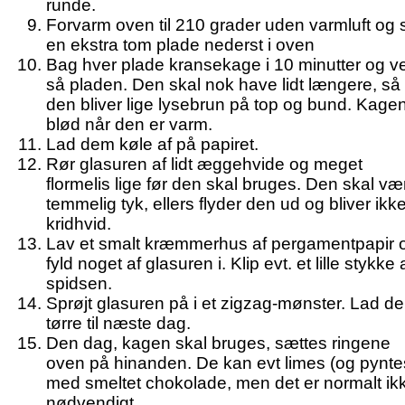
runde.
Forvarm oven til 210 grader uden varmluft og 
en ekstra tom plade nederst i oven
Bag hver plade kransekage i 10 minutter og v
så pladen. Den skal nok have lidt længere, så
den bliver lige lysebrun på top og bund. Kagen
blød når den er varm.
Lad dem køle af på papiret.
Rør glasuren af lidt æggehvide og meget
flormelis lige før den skal bruges. Den skal væ
temmelig tyk, ellers flyder den ud og bliver ikk
kridhvid.
Lav et smalt kræmmerhus af pergamentpapir 
fyld noget af glasuren i. Klip evt. et lille stykke 
spidsen.
Sprøjt glasuren på i et zigzag-mønster. Lad d
tørre til næste dag.
Den dag, kagen skal bruges, sættes ringene
oven på hinanden. De kan evt limes (og pynte
med smeltet chokolade, men det er normalt ik
nødvendigt.