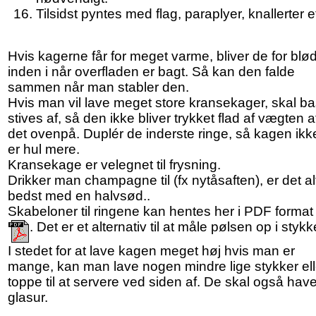
Tilsidst pyntes med flag, paraplyer, knallerter e
Hvis kagerne får for meget varme, bliver de for blø
inden i når overfladen er bagt. Så kan den falde
sammen når man stabler den.
Hvis man vil lave meget store kransekager, skal ba
stives af, så den ikke bliver trykket flad af vægten a
det ovenpå. Duplér de inderste ringe, så kagen ikk
er hul mere.
Kransekage er velegnet til frysning.
Drikker man champagne til (fx nytåsaften), er det al
bedst med en halvsød..
Skabeloner til ringene kan hentes her i PDF format
. Det er et alternativ til at måle pølsen op i stykk
I stedet for at lave kagen meget høj hvis man er
mange, kan man lave nogen mindre lige stykker ell
toppe til at servere ved siden af. De skal også hav
glasur.