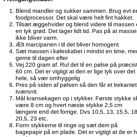
Blend mandler og sukker sammen. Brug evt e
foodprocessor. Det skal være helt fint hakket.
Tilsæt æggehvider og blend videre til massen 
en tyk grød. Det tager lidt tid. Pas på at mass
ikke bliver varm.
Ælt marcipanen i til det bliver homogent
Sæt massen i køleskabet i mindst en time, me
gerne til dagen efter
Vej 220 gram af. Rul det til en pølse på præcis
60 cm. Det er vigtigt at den er lige tyk over det
hele, så vær omhyggelig
Pres på siden af pølsen så den får et trekantet
tværsnit.
Mål kransekagen op i stykker. Første stykke s
være 8 cm og hvert næste stykke 2,5 cm
længere end det forrige. Dvs 10,5, 13, 15,5, 18
20,5, 23 etc.
Form stykkerne til ringe og sæt dem på
bagepapir på en plade. Det er vigtigt at de er h