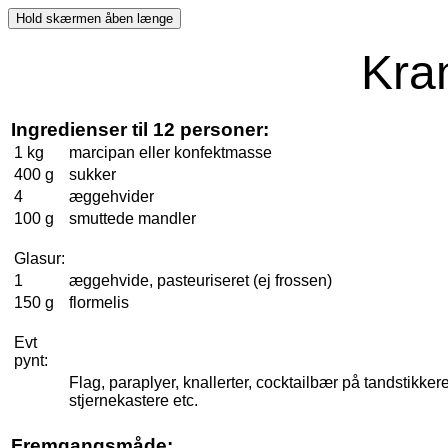
Kra
Ingredienser til 12 personer:
1 kg
marcipan eller konfektmasse
400 g
sukker
4
æggehvider
100 g
smuttede mandler
Glasur:
1
æggehvide, pasteuriseret (ej frossen)
150 g
flormelis
Evt
pynt:
Flag, paraplyer, knallerter, cocktailbær på tandstikkere
stjernekastere etc.
Fremgangsmåde: