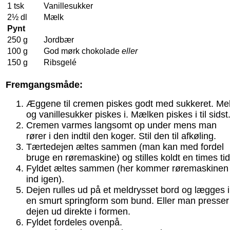
1 tsk
Vanillesukker
2½ dl
Mælk
Pynt
250 g
Jordbær
100 g
God mørk chokolade
eller
150 g
Ribsgelé
Fremgangsmåde:
Æggene til cremen piskes godt med sukkeret. Me
og vanillesukker piskes i. Mælken piskes i til sidst
Cremen varmes langsomt op under mens man
rører i den indtil den koger. Stil den til afkøling.
Tærtedejen æltes sammen (man kan med fordel
bruge en røremaskine) og stilles koldt en times tid
Fyldet æltes sammen (her kommer røremaskinen
ind igen).
Dejen rulles ud på et meldrysset bord og lægges i
en smurt springform som bund. Eller man presser
dejen ud direkte i formen.
Fyldet fordeles ovenpå.