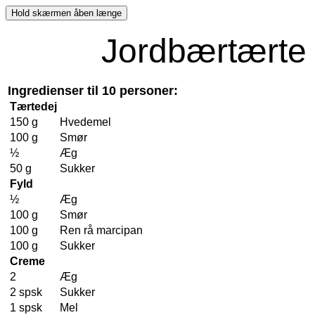
Jordbærtærte
Ingredienser til 10 personer:
Tærtedej
150 g
Hvedemel
100 g
Smør
½
Æg
50 g
Sukker
Fyld
½
Æg
100 g
Smør
100 g
Ren rå marcipan
100 g
Sukker
Creme
2
Æg
2 spsk
Sukker
1 spsk
Mel