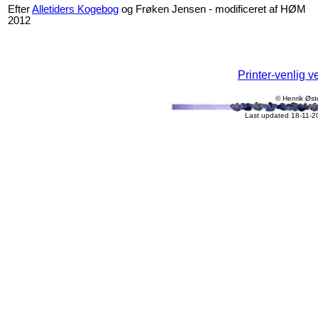
Efter
Alletiders Kogebog
og Frøken Jensen - modificeret af HØM
2012
Printer-venlig v
© Henrik Øst
Last updated 18-11-2