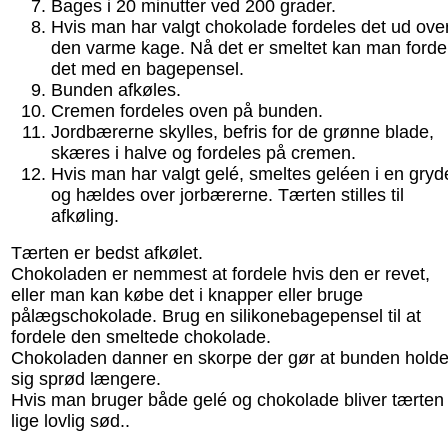
Bages i 20 minutter ved 200 grader.
Hvis man har valgt chokolade fordeles det ud ove
den varme kage. Nå det er smeltet kan man forde
det med en bagepensel.
Bunden afkøles.
Cremen fordeles oven på bunden.
Jordbærerne skylles, befris for de grønne blade,
skæres i halve og fordeles på cremen.
Hvis man har valgt gelé, smeltes geléen i en gryd
og hældes over jorbærerne. Tærten stilles til
afkøling.
Tærten er bedst afkølet.
Chokoladen er nemmest at fordele hvis den er revet,
eller man kan købe det i knapper eller bruge
pålægschokolade. Brug en silikonebagepensel til at
fordele den smeltede chokolade.
Chokoladen danner en skorpe der gør at bunden holde
sig sprød længere.
Hvis man bruger både gelé og chokolade bliver tærten
lige lovlig sød..