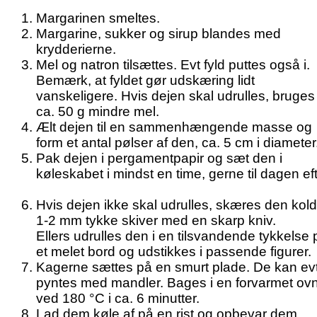
Margarinen smeltes.
Margarine, sukker og sirup blandes med
krydderierne.
Mel og natron tilsættes. Evt fyld puttes også i.
Bemærk, at fyldet gør udskæring lidt
vanskeligere. Hvis dejen skal udrulles, bruges
ca. 50 g mindre mel.
Ælt dejen til en sammenhængende masse og
form et antal pølser af den, ca. 5 cm i diameter
Pak dejen i pergamentpapir og sæt den i
køleskabet i mindst en time, gerne til dagen eft
Hvis dejen ikke skal udrulles, skæres den kold
1-2 mm tykke skiver med en skarp kniv.
Ellers udrulles den i en tilsvandende tykkelse 
et melet bord og udstikkes i passende figurer.
Kagerne sættes på en smurt plade. De kan ev
pyntes med mandler. Bages i en forvarmet ov
ved 180 °C i ca. 6 minutter.
Lad dem køle af på en rist og opbevar dem