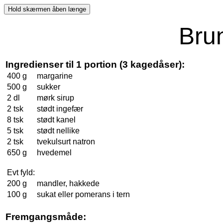
Bru
Ingredienser til 1 portion (3 kagedåser):
400 g
margarine
500 g
sukker
2 dl
mørk sirup
2 tsk
stødt ingefær
8 tsk
stødt kanel
5 tsk
stødt nellike
2 tsk
tvekulsurt natron
650 g
hvedemel
Evt fyld:
200 g
mandler, hakkede
100 g
sukat eller pomerans i tern
Fremgangsmåde: