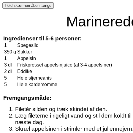
Marinerede
Ingredienser til 5-6 personer:
1
Spegesild
350 g
Sukker
1
Appelsin
3 dl
Friskpresset appelsinjuice (af 3-4 appelsiner)
2 dl
Eddike
5
Hele stjerneanis
5
Hele kardemomme
Fremgangsmåde:
Filetér silden og træk skindet af den.
Læg fileterne i rigeligt vand og stil dem koldt til
næste dag.
Skræl appelsinen i strimler med et juliennejern