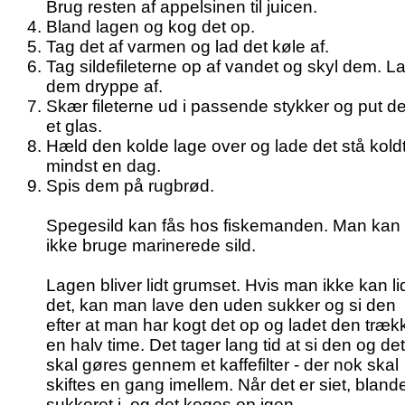
Brug resten af appelsinen til juicen.
Bland lagen og kog det op.
Tag det af varmen og lad det køle af.
Tag sildefileterne op af vandet og skyl dem. L
dem dryppe af.
Skær fileterne ud i passende stykker og put d
et glas.
Hæld den kolde lage over og lade det stå koldt
mindst en dag.
Spis dem på rugbrød.
Spegesild kan fås hos fiskemanden. Man kan
ikke bruge marinerede sild.
Lagen bliver lidt grumset. Hvis man ikke kan li
det, kan man lave den uden sukker og si den
efter at man har kogt det op og ladet den trækk
en halv time. Det tager lang tid at si den og det
skal gøres gennem et kaffefilter - der nok skal
skiftes en gang imellem. Når det er siet, bland
sukkeret i, og det koges op igen.