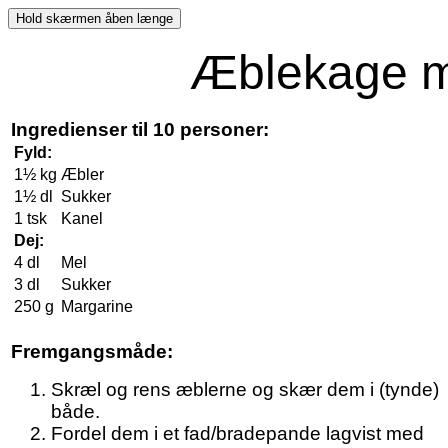
Æblekage m
Ingredienser til 10 personer:
Fyld:
1½ kg
Æbler
1½ dl
Sukker
1 tsk
Kanel
Dej:
4 dl
Mel
3 dl
Sukker
250 g
Margarine
Fremgangsmåde:
Skræl og rens æblerne og skær dem i (tynde)
både.
Fordel dem i et fad/bradepande lagvist med